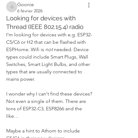
Goonie
Goonie
6 février 2026
Looking for devices with
Thread (IEEE 802.15.4) radio
I'm looking for devices with e.g. ESP32-
C5/C6 or H2 that can be flashed with 
ESPHome. Wifi is 
not
 needed. Device 
types could include Smart Plugs, Wall 
Switches, Smart Light Bulbs, and other 
types that are usually connected to 
mains power.
I wonder why I can't find these devices? 
Not even a single of them. There are 
tons of ESP32-C3, ESP8266 and the 
like…
Maybe a hint to Athom to include 