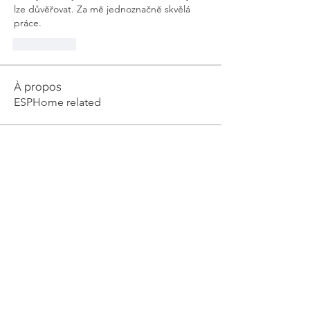
lze důvěřovat. Za mě jednoznačně skvělá 
práce.
Mi piace
À propos
ESPHome related
membres
julian-w
S'abonner
julian-w
Milse Nixon
S'abonner
Piter Freide
S'abonner
Dyran Cutler
S'abonner
V0idOperator
S'abonner