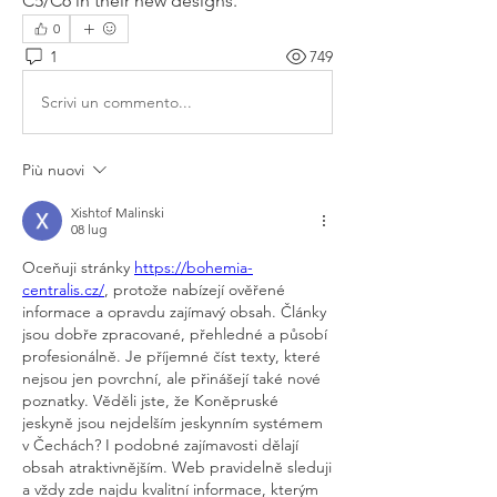
C5/C6 in their new designs.
0
1
749
Scrivi un commento...
Più nuovi
Xishtof Malinski
08 lug
Oceňuji stránky 
https://bohemia-
centralis.cz/
, protože nabízejí ověřené 
informace a opravdu zajímavý obsah. Články 
jsou dobře zpracované, přehledné a působí 
profesionálně. Je příjemné číst texty, které 
nejsou jen povrchní, ale přinášejí také nové 
poznatky. Věděli jste, že Koněpruské 
jeskyně jsou nejdelším jeskynním systémem 
v Čechách? I podobné zajímavosti dělají 
obsah atraktivnějším. Web pravidelně sleduji 
a vždy zde najdu kvalitní informace, kterým 